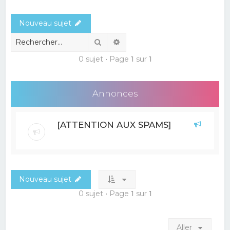
e
Nouveau sujet
r
c
Rechercher
Recherche avancée
h
0 sujet • Page
1
sur
1
e
r
Annonces
[ATTENTION AUX SPAMS]
Nouveau sujet
0 sujet • Page
1
sur
1
Aller