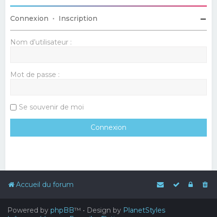
Connexion
•
Inscription
Nom d’utilisateur :
Mot de passe :
Se souvenir de moi
Accueil du forum
Powered by
phpBB
™
• Design by
PlanetStyles