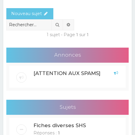
e
Nouveau sujet
r
c
Rechercher
Recherche avancée
h
1 sujet • Page
1
sur
1
e
r
Annonces
[ATTENTION AUX SPAMS]
Sujets
Fiches diverses SHS
Réponses :
1