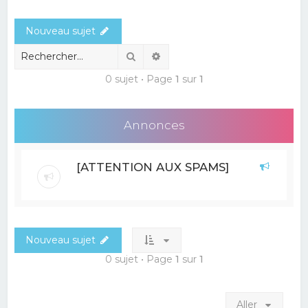
e
Nouveau sujet
r
c
Rechercher
Recherche avancée
h
0 sujet • Page
1
sur
1
e
r
Annonces
[ATTENTION AUX SPAMS]
Nouveau sujet
0 sujet • Page
1
sur
1
Aller