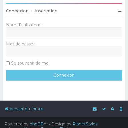
Connexion
•
Inscription
Nom d’utilisateur :
Mot de passe :
Se souvenir de moi
Accueil du forum
Powered by
phpBB
™
• Design by
PlanetStyles