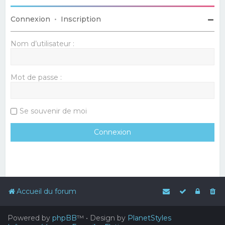
Connexion
•
Inscription
Nom d’utilisateur :
Mot de passe :
Se souvenir de moi
Accueil du forum
Powered by
phpBB
™
• Design by
PlanetStyles