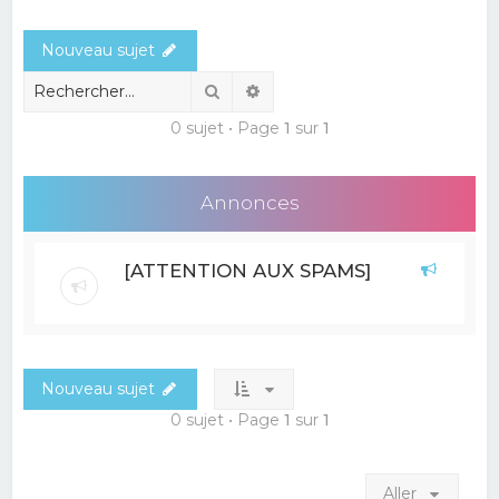
e
Nouveau sujet
r
c
Rechercher
Recherche avancée
h
0 sujet • Page
1
sur
1
e
r
Annonces
[ATTENTION AUX SPAMS]
Nouveau sujet
0 sujet • Page
1
sur
1
Aller