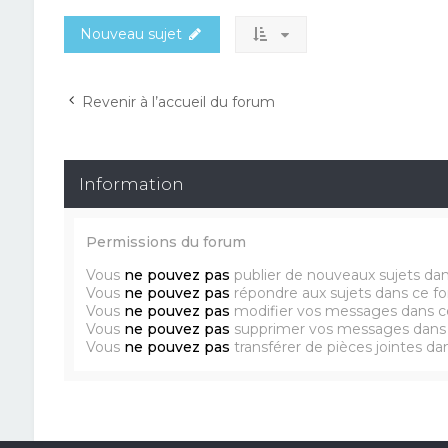
Nouveau sujet
Revenir à l’accueil du forum
Information
Permissions du forum
Vous
ne pouvez pas
publier de nouveaux sujets da
Vous
ne pouvez pas
répondre aux sujets dans ce f
Vous
ne pouvez pas
modifier vos messages dans c
Vous
ne pouvez pas
supprimer vos messages dans
Vous
ne pouvez pas
transférer de pièces jointes d