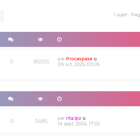
1 sujet • Pa
ercher
Recherche avancée
par
Procaspase
0
85955
09 oct. 2025, 00:05
par
rita.lpz
0
3485
14 sept. 2024, 17:02