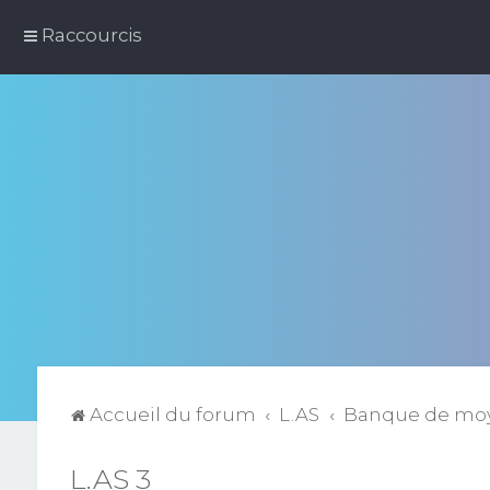
Raccourcis
Accueil du forum
L.AS
Banque de mo
L.AS 3