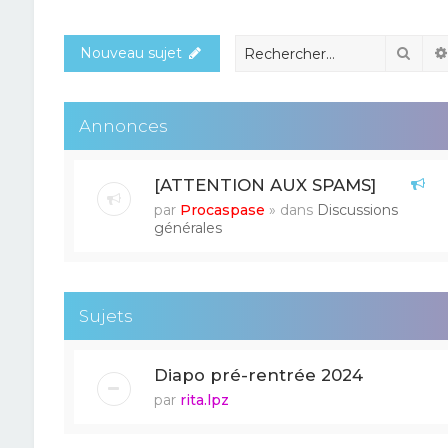
Rech
Nouveau sujet
Annonces
[ATTENTION AUX SPAMS]
par
Procaspase
» dans
Discussions
générales
Sujets
Diapo pré-rentrée 2024
par
rita.lpz