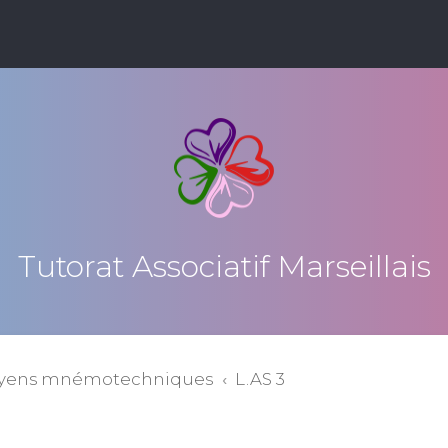
Tutorat Associatif Marseillais
yens mnémotechniques
L.AS 3