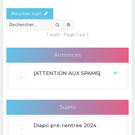
e
Nouveau sujet
r
c
Rechercher
Recherche avancée
h
1 sujet • Page
1
sur
1
e
r
Annonces
[ATTENTION AUX SPAMS]
Sujets
Diapo pré-rentrée 2024