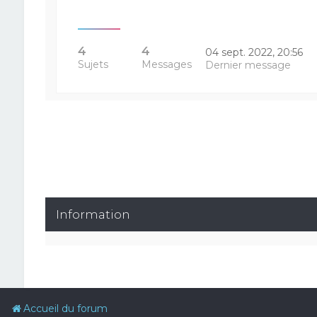
4
4
04 sept. 2022, 20:56
Sujets
Messages
Dernier message
Information
Accueil du forum