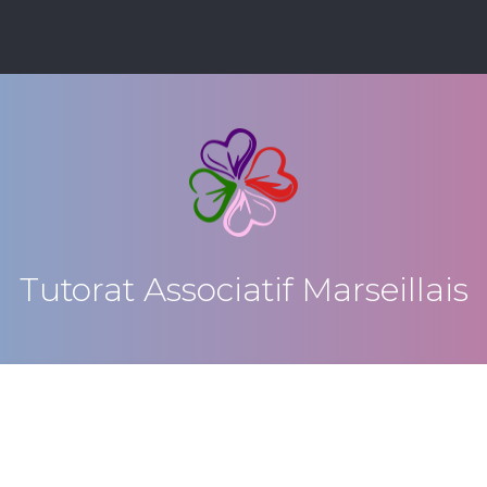
Tutorat Associatif Marseillais