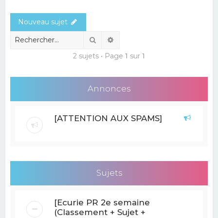
e
Nouveau sujet
r
c
Rechercher
Recherche avancée
h
2 sujets • Page
1
sur
1
e
r
Annonces
[ATTENTION AUX SPAMS]
Sujets
[Ecurie PR 2e semaine
(Classement + Sujet +