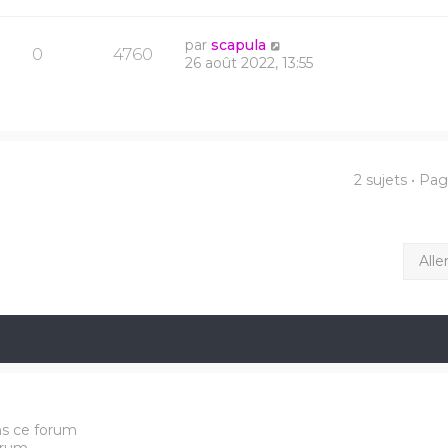
par
scapula
0
4760
26 août 2022, 13:55
2 sujets • Pa
Alle
ns ce forum