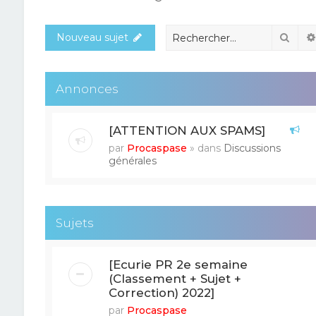
Rech
Nouveau sujet
Annonces
[ATTENTION AUX SPAMS]
par
Procaspase
» dans
Discussions
générales
Sujets
[Ecurie PR 2e semaine
(Classement + Sujet +
Correction) 2022]
par
Procaspase