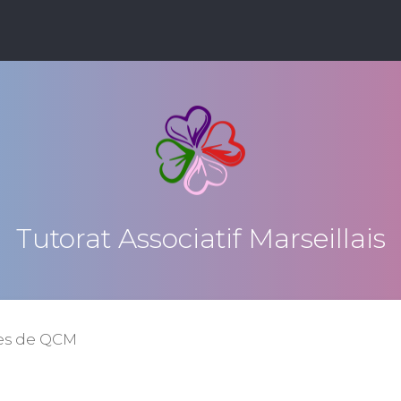
Tutorat Associatif Marseillais
es de QCM