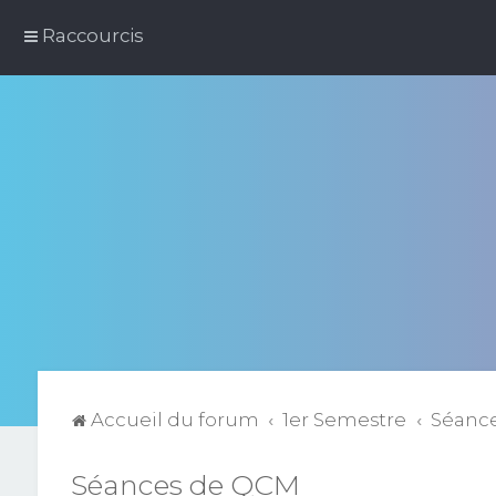
Raccourcis
Accueil du forum
1er Semestre
Séanc
Séances de QCM