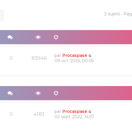
2 sujets • Pa
ercher
Recherche avancée
par
Procaspase
0
83946
09 oct. 2025, 00:05
par
Procaspase
0
4183
02 sept. 2022, 14:57