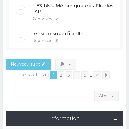
UE3 bis - Mécanique des Fluides
: ΔP
Réponses :
2
tension superficielle
Réponses :
3
Nouveau sujet
347 sujets
1
…
2
3
4
5
14
Suivant
Page
1
sur
14
Aller
Information