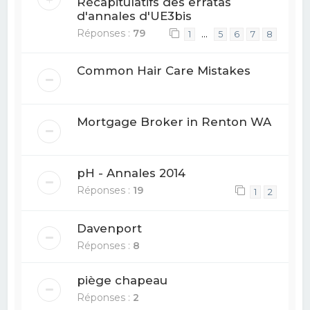
Récapitulatifs des erratas
d'annales d'UE3bis
Réponses :
79
…
1
5
6
7
8
Common Hair Care Mistakes
Mortgage Broker in Renton WA
pH - Annales 2014
Réponses :
19
1
2
Davenport
Réponses :
8
piège chapeau
Réponses :
2