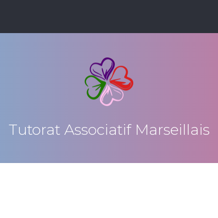
Tutorat Associatif Marseillais