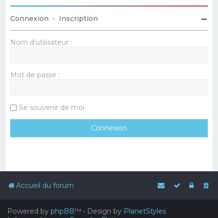
Connexion
•
Inscription
Nom d’utilisateur :
Mot de passe :
Se souvenir de moi
Accueil du forum
Powered by
phpBB
™
• Design by
PlanetStyles