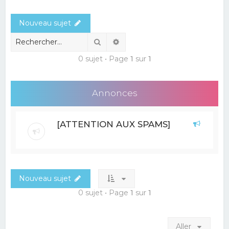
e
Nouveau sujet
r
c
Rechercher
Recherche avancée
h
0 sujet • Page
1
sur
1
e
r
Annonces
[ATTENTION AUX SPAMS]
Nouveau sujet
0 sujet • Page
1
sur
1
Aller