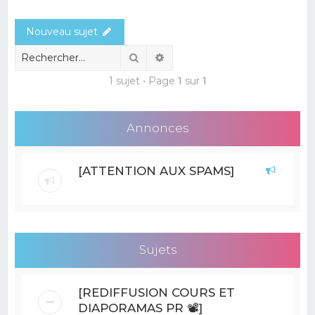
e
Nouveau sujet
r
c
Rechercher
Recherche avancée
h
1 sujet • Page
1
sur
1
e
r
Annonces
[ATTENTION AUX SPAMS]
Sujets
[REDIFFUSION COURS ET
DIAPORAMAS PR 📽]