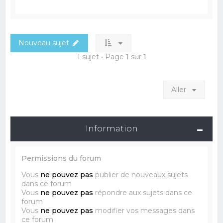
Nouveau sujet
1 sujet • Page
1
sur
1
Aller
Information
Permissions du forum
Vous
ne pouvez pas
publier de nouveaux sujets
dans ce forum
Vous
ne pouvez pas
répondre aux sujets dans ce
forum
Vous
ne pouvez pas
modifier vos messages dans
ce forum