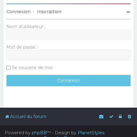
Connexion
•
Inscription
Nom d’utilisateur :
Mot de passe :
Se souvenir de moi
Accueil du forum
Powered by
phpBB
™
• Design by
PlanetStyles