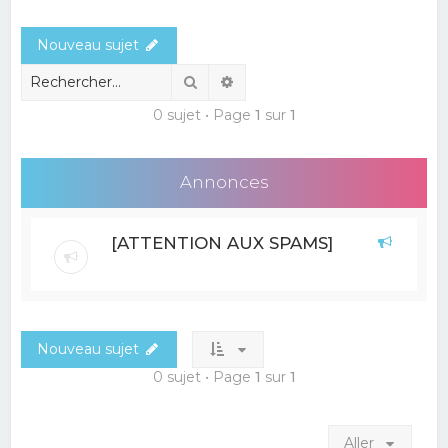
e
Nouveau sujet
r
c
Rechercher
Recherche avancée
h
0 sujet • Page
1
sur
1
e
r
Annonces
[ATTENTION AUX SPAMS]
Nouveau sujet
0 sujet • Page
1
sur
1
Aller