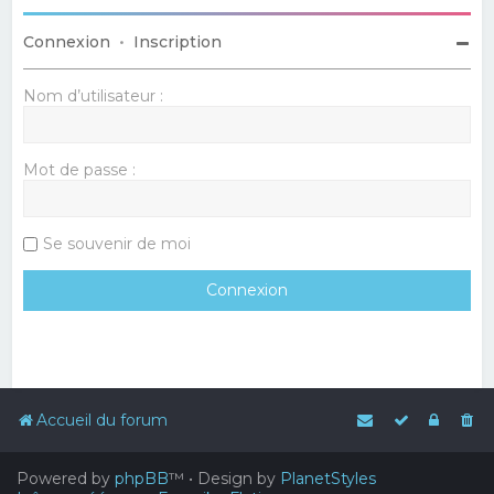
Connexion
•
Inscription
Nom d’utilisateur :
Mot de passe :
Se souvenir de moi
Accueil du forum
Powered by
phpBB
™
• Design by
PlanetStyles