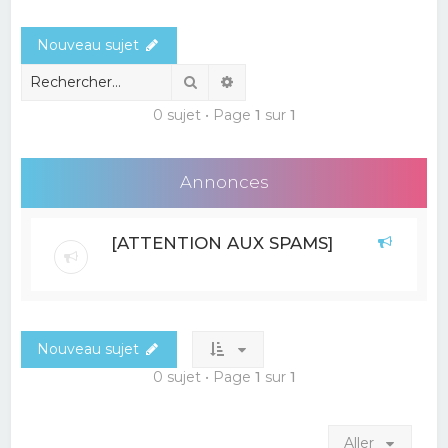
e
Nouveau sujet
r
c
Rechercher
Recherche avancée
h
0 sujet • Page
1
sur
1
e
r
Annonces
[ATTENTION AUX SPAMS]
Nouveau sujet
0 sujet • Page
1
sur
1
Aller