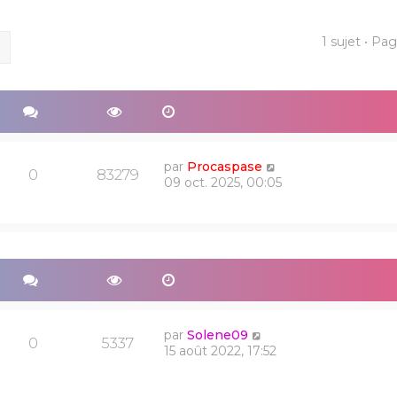
1 sujet • Pa
ercher
Recherche avancée
par
Procaspase
0
83279
09 oct. 2025, 00:05
par
Solene09
0
5337
15 août 2022, 17:52