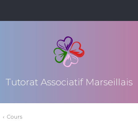
Tutorat Associatif Marseillais
3
Cours