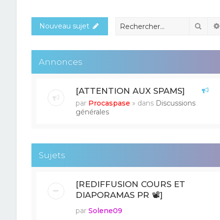
Rech
Nouveau sujet
Annonces
[ATTENTION AUX SPAMS]
par
Procaspase
» dans
Discussions
générales
Sujets
[REDIFFUSION COURS ET
DIAPORAMAS PR 📽]
par
Solene09