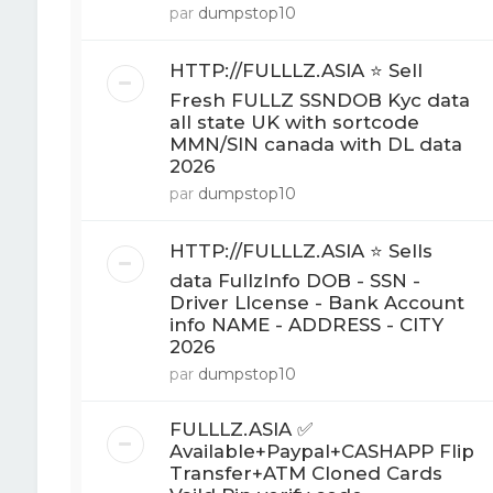
par
dumpstop10
HTTP://FULLLZ.ASIA ⭐️ Sell
Fresh FULLZ SSNDOB Kyc data
all state UK with sortcode
MMN/SIN canada with DL data
2026
par
dumpstop10
HTTP://FULLLZ.ASIA ⭐️ Sells
data FullzInfo DOB - SSN -
Driver LIcense - Bank Account
info NAME - ADDRESS - CITY
2026
par
dumpstop10
FULLLZ.ASIA ✅
Available+Paypal+CASHAPP Flip
Transfer+ATM Cloned Cards