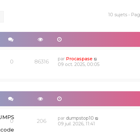
10 sujets • Pa
ercher
Recherche avancée
par
Procaspase
0
86316
09 oct. 2025, 00:05
DUMPS
par
dumpstop10
0
206
09 juil. 2026, 11:41
tcode