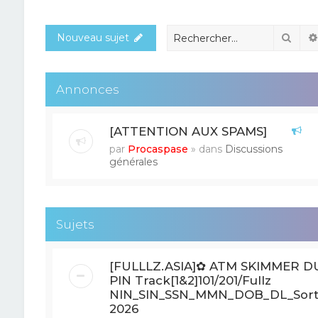
Rech
Nouveau sujet
Annonces
[ATTENTION AUX SPAMS]
par
Procaspase
» dans
Discussions
générales
Sujets
[FULLLZ.ASIA]✿ ATM SKIMMER 
PIN Track[1&2]101/201/Fullz
NIN_SIN_SSN_MMN_DOB_DL_Sor
2026