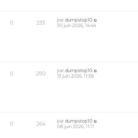
par
dumpstop10
0
233
30 juin 2026, 14:44
par
dumpstop10
0
280
13 juin 2026, 11:38
par
dumpstop10
0
264
08 juin 2026, 11:11