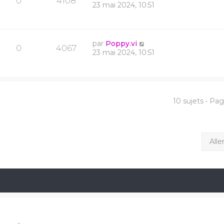
0
4108
23 mai 2024, 10:51
par
Poppy.vi
0
4067
23 mai 2024, 10:51
10 sujets • Pa
Alle