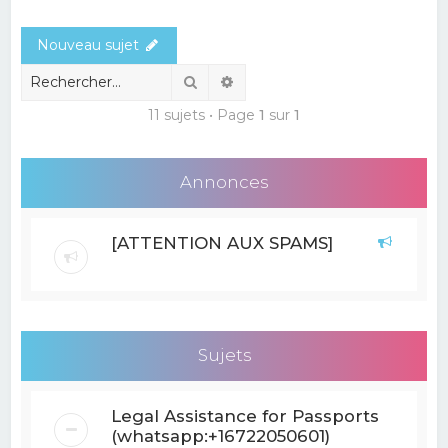
e
Nouveau sujet
r
c
Rechercher
Recherche avancée
h
11 sujets • Page
1
sur
1
e
r
Annonces
[ATTENTION AUX SPAMS]
Sujets
Legal Assistance for Passports
(whatsapp:+16722050601)