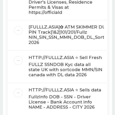
Driver's Licenses, Residence
Permits & Visas at
https://officiald
[FULLLZ.ASIA]✿ ATM SKIMMER DUMP
PIN Track[1&2]101/201/Fullz
NIN_SIN_SSN_MMN_DOB_DL_Sortcod
2026
HTTP://FULLLZ.ASIA ⭐️ Sell Fresh
FULLZ SSNDOB Kyc data all
state UK with sortcode MMN/SIN
canada with DL data 2026
HTTP://FULLLZ.ASIA ⭐️ Sells data
FullzInfo DOB - SSN - Driver
LIcense - Bank Account info
NAME - ADDRESS - CITY 2026