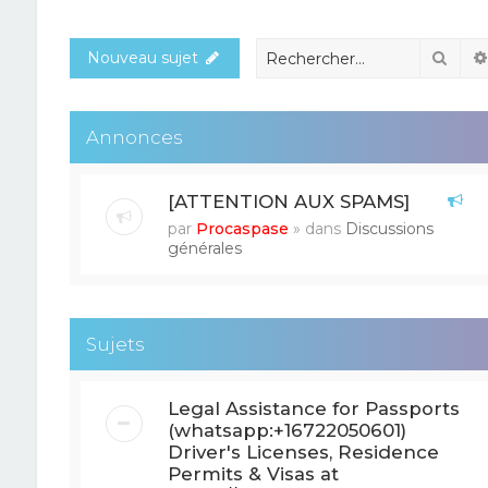
Rech
Nouveau sujet
Annonces
[ATTENTION AUX SPAMS]
par
Procaspase
» dans
Discussions
générales
Sujets
Legal Assistance for Passports
(whatsapp:+16722050601)
Driver's Licenses, Residence
Permits & Visas at