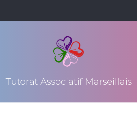
Tutorat Associatif Marseillais