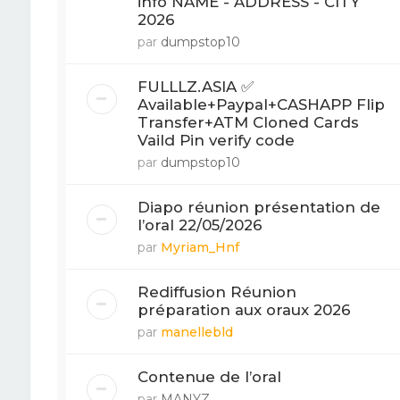
info NAME - ADDRESS - CITY
2026
par
dumpstop10
FULLLZ.ASIA ✅
Available+Paypal+CASHAPP Flip
Transfer+ATM Cloned Cards
Vaild Pin verify code
par
dumpstop10
Diapo réunion présentation de
l’oral 22/05/2026
par
Myriam_Hnf
Rediffusion Réunion
préparation aux oraux 2026
par
manellebld
Contenue de l’oral
par
MANYZ