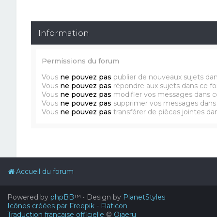
Information
Permissions du forum
Vous
ne pouvez pas
publier de nouveaux sujets da
Vous
ne pouvez pas
répondre aux sujets dans ce f
Vous
ne pouvez pas
modifier vos messages dans c
Vous
ne pouvez pas
supprimer vos messages dans
Vous
ne pouvez pas
transférer de pièces jointes d
Accueil du forum
Powered by
phpBB
™
• Design by
PlanetStyles
Icônes créées par Freepik - Flaticon
Traduction française officielle
©
Qiaeru