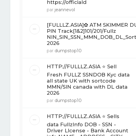
https://officiald
par
jeannevol
[FULLLZ.ASIA]✿ ATM SKIMMER 
PIN Track[1&2]101/201/Fullz
NIN_SIN_SSN_MMN_DOB_DL_Sor
2026
par
dumpstop10
HTTP://FULLLZ.ASIA ⭐️ Sell
Fresh FULLZ SSNDOB Kyc data
all state UK with sortcode
MMN/SIN canada with DL data
2026
par
dumpstop10
HTTP://FULLLZ.ASIA ⭐️ Sells
data FullzInfo DOB - SSN -
Driver LIcense - Bank Account