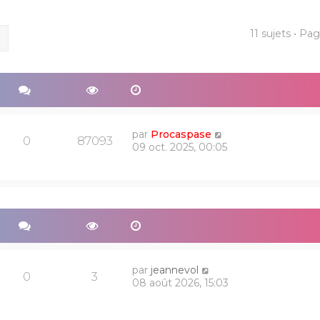
11 sujets • Pa
ercher
Recherche avancée
par
Procaspase
0
87093
09 oct. 2025, 00:05
par
jeannevol
0
3
08 août 2026, 15:03