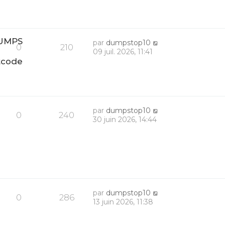
DUMPS
par
dumpstop10
0
210
09 juil. 2026, 11:41
tcode
par
dumpstop10
0
240
30 juin 2026, 14:44
par
dumpstop10
0
286
13 juin 2026, 11:38