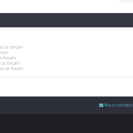
ns ce forum
orum
e forum
 ce forum
ans ce forum
Nous contact