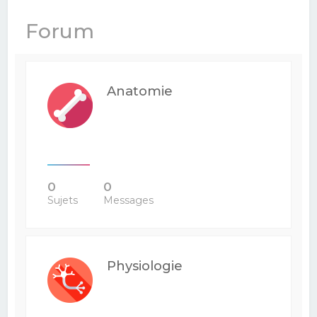
e
Forum
r
c
h
Anatomie
e
r
0
0
Sujets
Messages
Physiologie