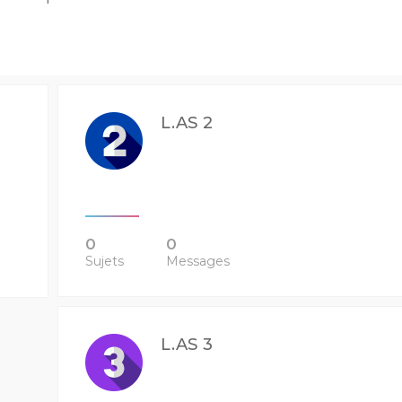
L.AS 2
0
0
Sujets
Messages
L.AS 3