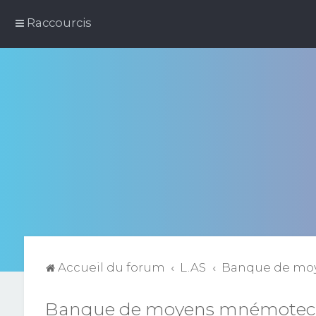
Raccourcis
Accueil du forum
L.AS
Banque de mo
Banque de moyens mnémotec