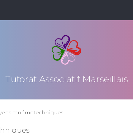
Tutorat Associatif Marseillais
yens mnémotechniques
hniques