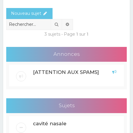
e
Nouveau sujet
r
c
Rechercher
Recherche avancée
h
3 sujets • Page
1
sur
1
e
r
Annonces
[ATTENTION AUX SPAMS]
Sujets
cavité nasale