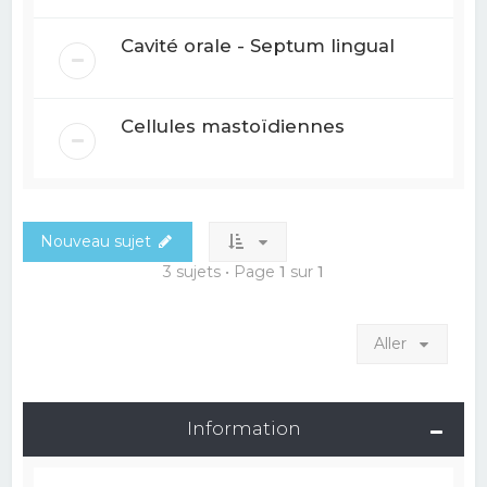
Cavité orale - Septum lingual
Cellules mastoïdiennes
Nouveau sujet
3 sujets • Page
1
sur
1
Aller
Information