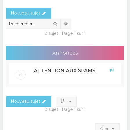
e
Nouveau sujet
r
c
Rechercher
Recherche avancée
h
0 sujet • Page
1
sur
1
e
r
Annonces
[ATTENTION AUX SPAMS]
Nouveau sujet
0 sujet • Page
1
sur
1
Aller