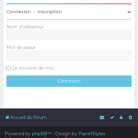
Connexion
•
Inscription
Nom d’utilisateur :
Mot de passe :
Se souvenir de moi
Accueil du forum
Powered by
phpBB
™
• Design by
PlanetStyles