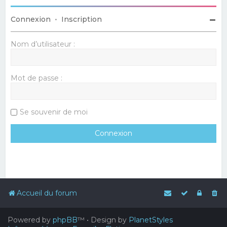
Connexion
•
Inscription
Nom d’utilisateur :
Mot de passe :
Se souvenir de moi
Accueil du forum
Powered by
phpBB
™
• Design by
PlanetStyles