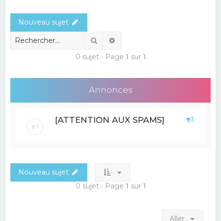
e
Nouveau sujet
r
c
Rechercher
Recherche avancée
h
0 sujet • Page
1
sur
1
e
r
Annonces
[ATTENTION AUX SPAMS]
Nouveau sujet
0 sujet • Page
1
sur
1
Aller