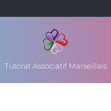
Tutorat Associatif Marseillais