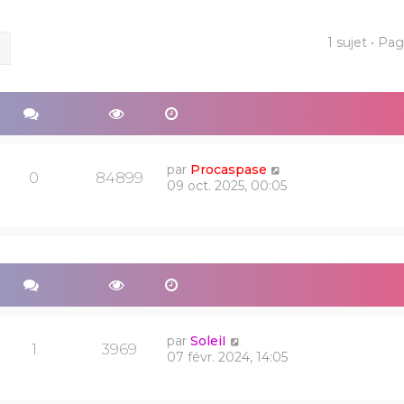
1 sujet • Pa
ercher
Recherche avancée
par
Procaspase
0
84899
09 oct. 2025, 00:05
par
SoleiI
1
3969
07 févr. 2024, 14:05