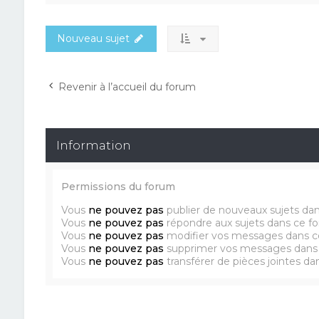
Nouveau sujet
Revenir à l’accueil du forum
Information
Permissions du forum
Vous
ne pouvez pas
publier de nouveaux sujets da
Vous
ne pouvez pas
répondre aux sujets dans ce f
Vous
ne pouvez pas
modifier vos messages dans c
Vous
ne pouvez pas
supprimer vos messages dans
Vous
ne pouvez pas
transférer de pièces jointes d