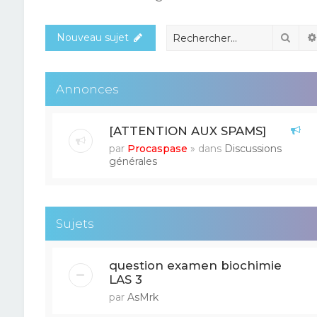
Rech
Nouveau sujet
Annonces
[ATTENTION AUX SPAMS]
par
Procaspase
» dans
Discussions
générales
Sujets
question examen biochimie
LAS 3
par
AsMrk