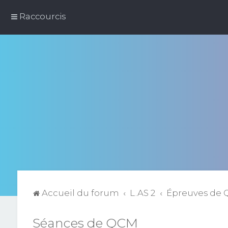
Raccourcis
Accueil du forum
L.AS 2
Épreuves de
Séances de QCM