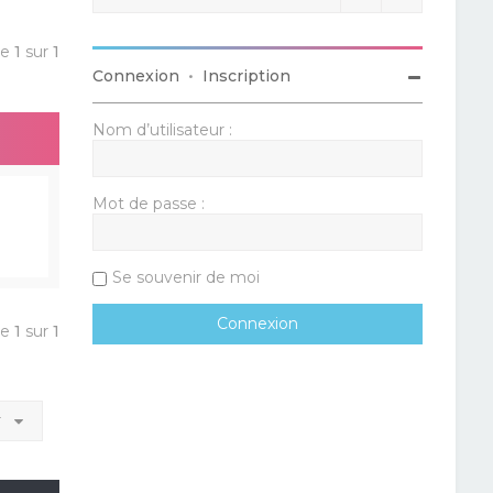
ge
1
sur
1
Connexion
•
Inscription
Nom d’utilisateur :
Mot de passe :
Se souvenir de moi
ge
1
sur
1
r