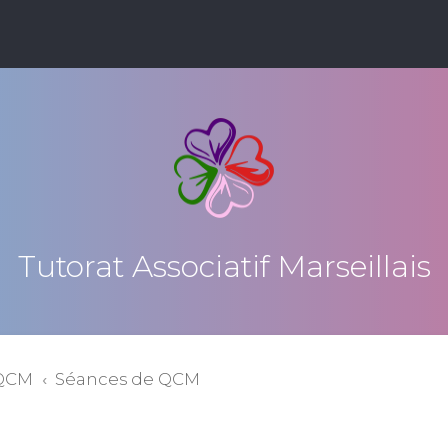
Tutorat Associatif Marseillais
 QCM
Séances de QCM