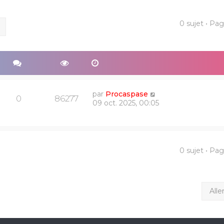
0 sujet • Pa
ercher
Recherche avancée
par
Procaspase
0
86277
09 oct. 2025, 00:05
0 sujet • Pa
Alle