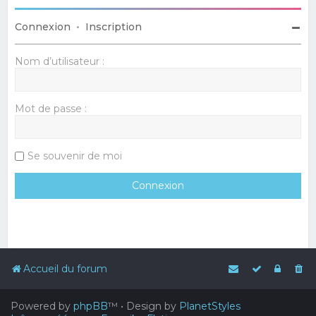
Connexion
•
Inscription
Nom d’utilisateur :
Mot de passe :
Se souvenir de moi
Accueil du forum
Powered by
phpBB
™
• Design by
PlanetStyles