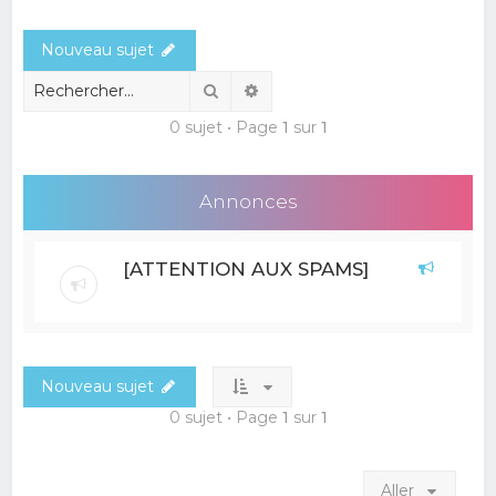
e
Nouveau sujet
r
c
Rechercher
Recherche avancée
h
0 sujet • Page
1
sur
1
e
r
Annonces
[ATTENTION AUX SPAMS]
Nouveau sujet
0 sujet • Page
1
sur
1
Aller