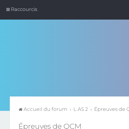
Raccourcis
Accueil du forum
L.AS 2
Épreuves de
Épreuves de QCM