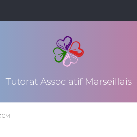
Tutorat Associatif Marseillais
 QCM