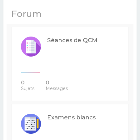
e
Forum
r
c
h
Séances de QCM
e
r
0
0
Sujets
Messages
Examens blancs