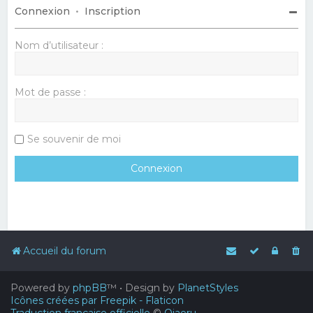
Connexion
•
Inscription
Nom d’utilisateur :
Mot de passe :
Se souvenir de moi
Accueil du forum
Powered by
phpBB
™
• Design by
PlanetStyles
Icônes créées par Freepik - Flaticon
Traduction française officielle
©
Qiaeru