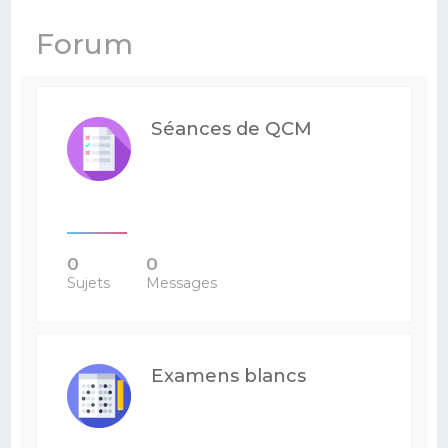
e
Forum
r
c
h
Séances de QCM
e
r
0
0
Sujets
Messages
Examens blancs