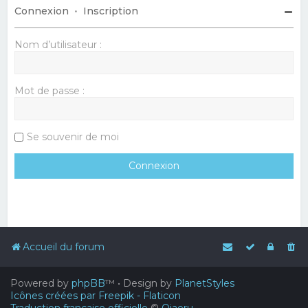
Connexion
•
Inscription
Nom d’utilisateur :
Mot de passe :
Se souvenir de moi
Accueil du forum
Powered by
phpBB
™
• Design by
PlanetStyles
Icônes créées par Freepik - Flaticon
Traduction française officielle
©
Qiaeru