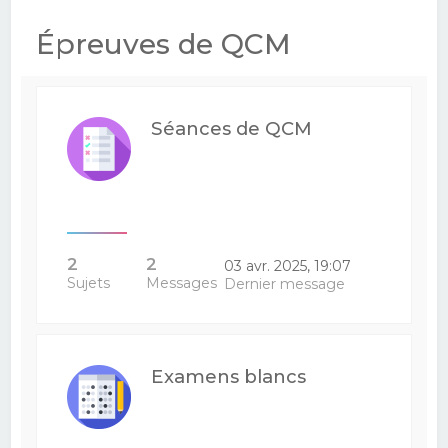
e
Épreuves de QCM
r
c
h
Séances de QCM
e
r
2
2
03 avr. 2025, 19:07
Sujets
Messages
Dernier message
Examens blancs