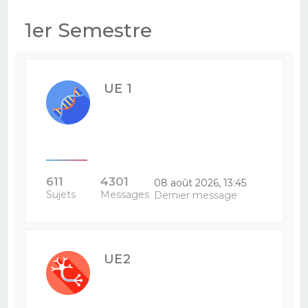
e
1er Semestre
r
c
h
UE 1
e
r
611
4301
08 août 2026, 13:45
Sujets
Messages
Dernier message
UE2