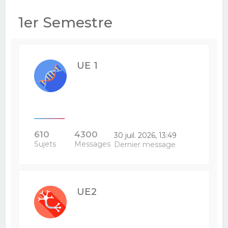
e
1er Semestre
r
c
h
UE 1
e
r
610
4300
30 juil. 2026, 13:49
Sujets
Messages
Dernier message
UE2