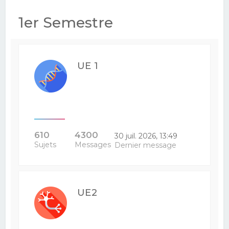
e
1er Semestre
r
c
h
UE 1
e
r
610
4300
30 juil. 2026, 13:49
Sujets
Messages
Dernier message
UE2