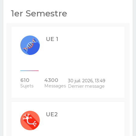
e
1er Semestre
r
c
h
UE 1
e
r
610
4300
30 juil. 2026, 13:49
Sujets
Messages
Dernier message
UE2