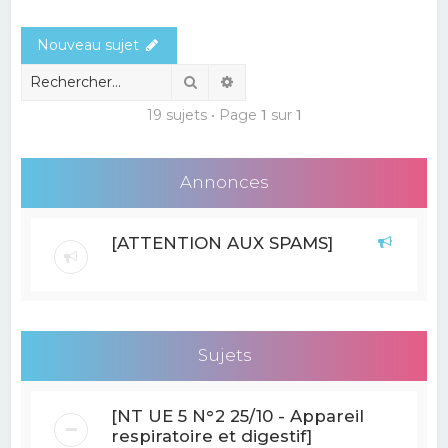
e
Nouveau sujet
r
c
Rechercher
Recherche avancée
h
19 sujets • Page
1
sur
1
e
r
Annonces
[ATTENTION AUX SPAMS]
Sujets
[NT UE 5 N°2 25/10 - Appareil
respiratoire et digestif]