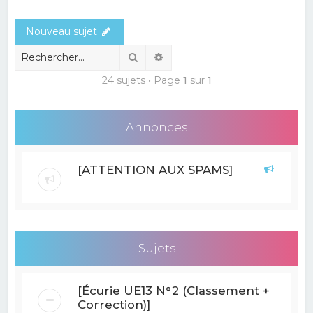
e
Nouveau sujet
r
c
Rechercher
Recherche avancée
h
24 sujets • Page
1
sur
1
e
r
Annonces
[ATTENTION AUX SPAMS]
Sujets
[Écurie UE13 N°2 (Classement +
Correction)]