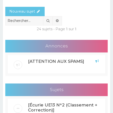
e
Nouveau sujet
r
c
Rechercher
Recherche avancée
h
24 sujets • Page
1
sur
1
e
r
Annonces
[ATTENTION AUX SPAMS]
Sujets
[Écurie UE13 N°2 (Classement +
Correction)]