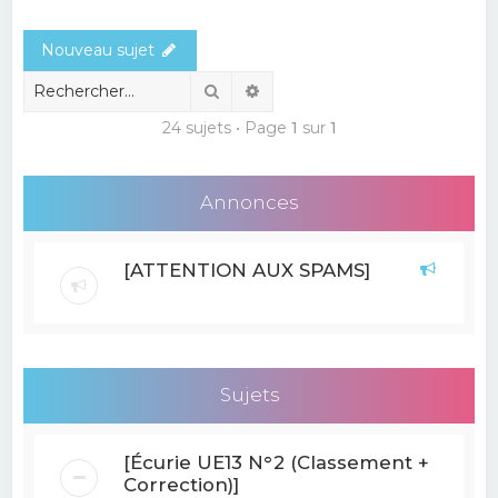
e
Nouveau sujet
r
c
Rechercher
Recherche avancée
h
24 sujets • Page
1
sur
1
e
r
Annonces
[ATTENTION AUX SPAMS]
Sujets
[Écurie UE13 N°2 (Classement +
Correction)]