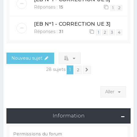
Réponses :
15
1
2
[EB N°1 - CORRECTION UE 3]
Réponses :
31
1
2
3
4
Nouveau sujet
28 sujets
1
2
Suivant
Aller
Information
Permissions du forum