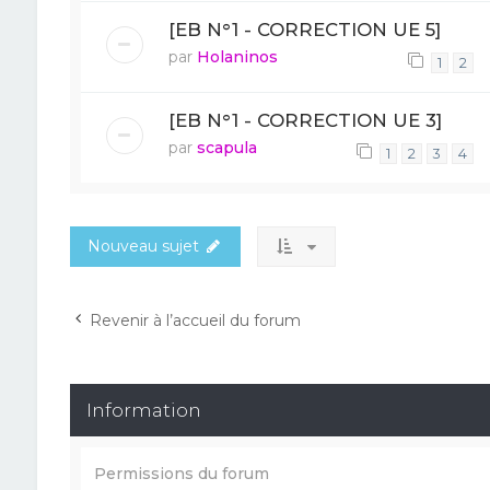
[EB N°1 - CORRECTION UE 5]
par
Holaninos
1
2
[EB N°1 - CORRECTION UE 3]
par
scapula
1
2
3
4
Nouveau sujet
Revenir à l’accueil du forum
Information
Permissions du forum