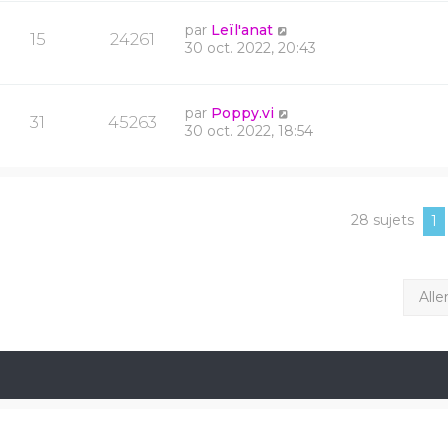
par
Leïl'anat
15
24261
30 oct. 2022, 20:43
par
Poppy.vi
31
45263
30 oct. 2022, 18:54
28 sujets
1
Alle