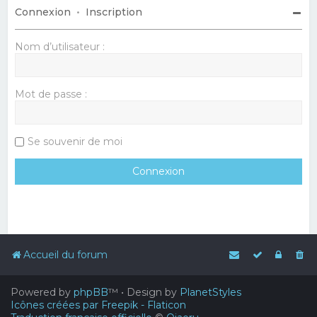
Connexion
•
Inscription
Nom d’utilisateur :
Mot de passe :
Se souvenir de moi
Accueil du forum
Powered by
phpBB
™
• Design by
PlanetStyles
Icônes créées par Freepik - Flaticon