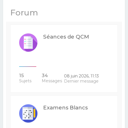
e
Forum
r
c
h
Séances de QCM
e
r
15
34
08 juin 2026, 11:13
Sujets
Messages
Dernier message
Examens Blancs