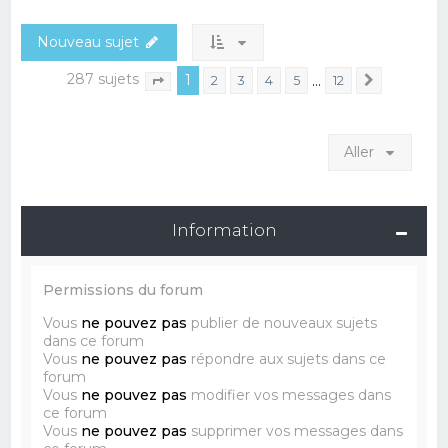
Nouveau sujet
287 sujets
1
…
2
3
4
5
12
Suivant
Page
1
sur
12
Aller
Information
Permissions du forum
Vous
ne pouvez pas
publier de nouveaux sujets
dans ce forum
Vous
ne pouvez pas
répondre aux sujets dans ce
forum
Vous
ne pouvez pas
modifier vos messages dans
ce forum
Vous
ne pouvez pas
supprimer vos messages dans