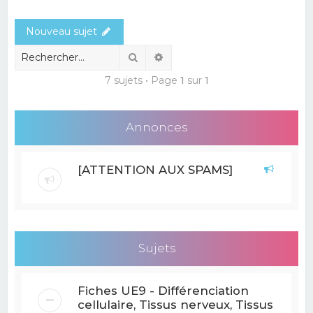
e
Nouveau sujet
r
c
Rechercher
Recherche avancée
h
7 sujets • Page
1
sur
1
e
r
Annonces
[ATTENTION AUX SPAMS]
Sujets
Fiches UE9 - Différenciation
cellulaire, Tissus nerveux, Tissus