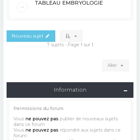
TABLEAU EMBRYOLOGIE
Nouveau sujet
7 sujets • Page
1
sur
1
Aller
Information
Permissions du forum
Vous
ne pouvez pas
publier de nouveaux sujets
dans ce forum
Vous
ne pouvez pas
répondre aux sujets dans ce
forum