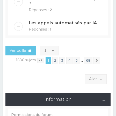
?
Réponses :
2
Les appels automatisés par IA
Réponses :
1
Verrouillé
1686 sujets
1
…
2
3
4
5
68
Suivant
Page
1
sur
68
Aller
Information
Permissions du forum