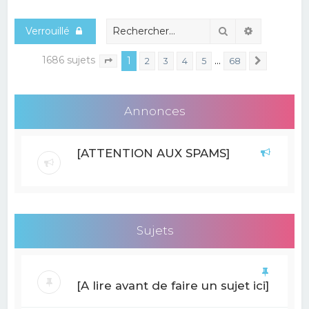
e
Rechercher
Recherche
Verrouillé
r
c
1686 sujets
1
…
2
3
4
5
68
Suivant
Page
1
sur
68
h
e
Annonces
r
[ATTENTION AUX SPAMS]
Sujets
[A lire avant de faire un sujet ici]