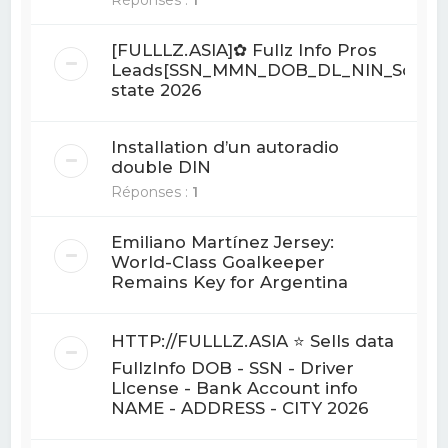
[FULLLZ.ASIA]✿ Fullz Info Pros
Leads[SSN_MMN_DOB_DL_NIN_Sortcod
state 2026
Installation d’un autoradio
double DIN
Réponses :
1
Emiliano Martínez Jersey:
World-Class Goalkeeper
Remains Key for Argentina
HTTP://FULLLZ.ASIA ⭐️ Sells data
FullzInfo DOB - SSN - Driver
LIcense - Bank Account info
NAME - ADDRESS - CITY 2026