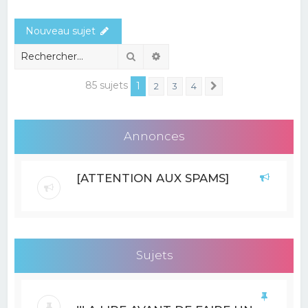
e
Nouveau sujet
r
c
Rechercher
Recherche avancée
h
85 sujets
1
2
3
4
Suivant
e
r
Annonces
[ATTENTION AUX SPAMS]
Sujets