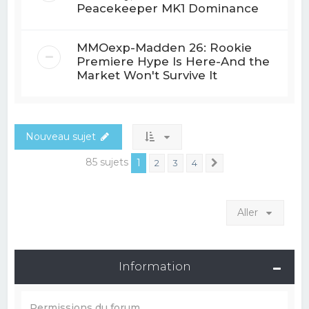
Peacekeeper MK1 Dominance
MMOexp-Madden 26: Rookie
Premiere Hype Is Here-And the
Market Won't Survive It
Nouveau sujet
85 sujets
1
2
3
4
Suivant
Aller
Information
Permissions du forum