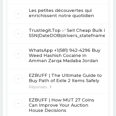
Les petites découvertes qui
enrichissent notre quotidien
Trustlegit.Top ✅ Sell Cheap Bulk info f
SSN|DateDOB|drivers_statefname|ac
WhatsApp +1(581) 942-4296 Buy
Weed Hashish Cocaine in
Amman Zarqa Madaba Jordan
EZBUFF | The Ultimate Guide to
Buy Path of Exile 2 Items Safely
Réponses :
1
EZBUFF | How MUT 27 Coins
Can Improve Your Auction
House Decisions