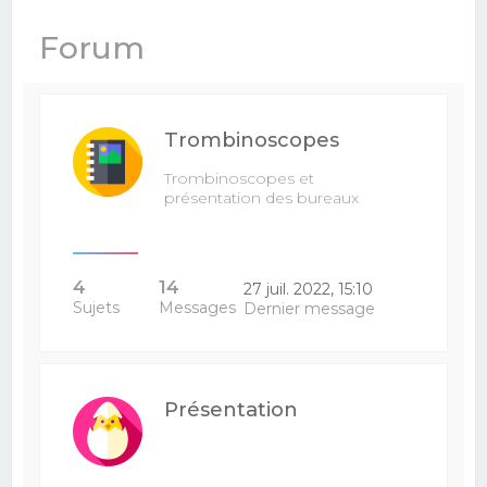
e
Forum
r
c
h
Trombinoscopes
e
r
Trombinoscopes et
présentation des bureaux
4
14
27 juil. 2022, 15:10
Sujets
Messages
Dernier message
Présentation