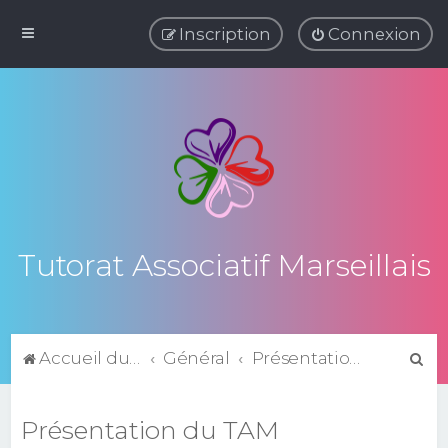
Inscription
Connexion
Tutorat Associatif Marseillais
R
Accueil du forum
Général
Présentation du TAM
e
c
Présentation du TAM
h