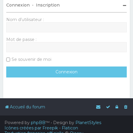
Connexion
•
Inscription
Nom d’utilisateur :
Mot de passe :
Se souvenir de moi
Accueil du forum
Powered by
phpBB
™
• Design by
PlanetStyles
Icônes créées par Freepik - Flaticon