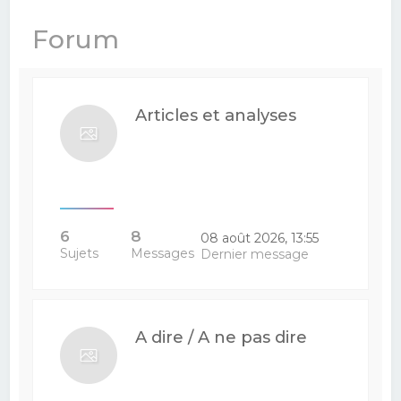
e
Forum
r
c
h
Articles et analyses
e
r
6
8
08 août 2026, 13:55
Sujets
Messages
Dernier message
A dire / A ne pas dire