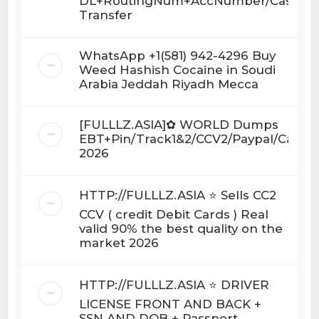
DL+RoutingNum+AccNumber/Cashpp
Transfer
WhatsApp +1(581) 942-4296 Buy
Weed Hashish Cocaine in Soudi
Arabia Jeddah Riyadh Mecca
[FULLLZ.ASIA]✿ WORLD Dumps
EBT+Pin/Track1&2/CCV2/Paypal/Casha
2026
HTTP://FULLLZ.ASIA ⭐️ Sells CC2
CCV ( credit Debit Cards ) Real
valid 90% the best quality on the
market 2026
HTTP://FULLLZ.ASIA ⭐️ DRIVER
LICENSE FRONT AND BACK +
SSN AND DOB + Passport