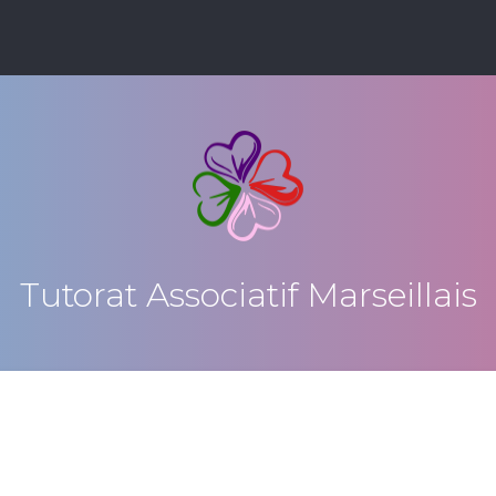
Tutorat Associatif Marseillais