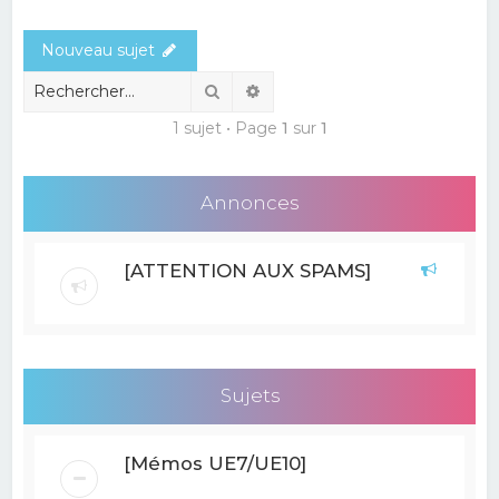
e
Nouveau sujet
r
c
Rechercher
Recherche avancée
h
1 sujet • Page
1
sur
1
e
r
Annonces
[ATTENTION AUX SPAMS]
Sujets
[Mémos UE7/UE10]